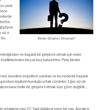
e
 bu yana
 önce
emlerde
lbette.
ğiştiyse
 siz o
p bu
Kimler Girişimci Olmamalı?
ktiğinden ve başarılı bir girişimci olmak için neler
özelliklerinden birçok kez bahsettim. Peki, kimler
ğmen, kendine engellere yaratan ve bu nedenle başarılı
 gereken kişilerin kurduğu ortak cümleler. Eğer siz de
alıyorsanız belki de girişimci olmak size göre değildir…
n ortalama yaşı 27. Yani oldukça genç bir yaş. Ancak iş