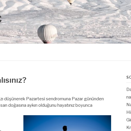
Ç
S
ısınız?
Da
na
ınızı düşünerek Pazartesi sendromuna Pazar gününden
N
 insan doğasına aykırı olduğunu hayatınız boyunca
Hi
Gi
Kr