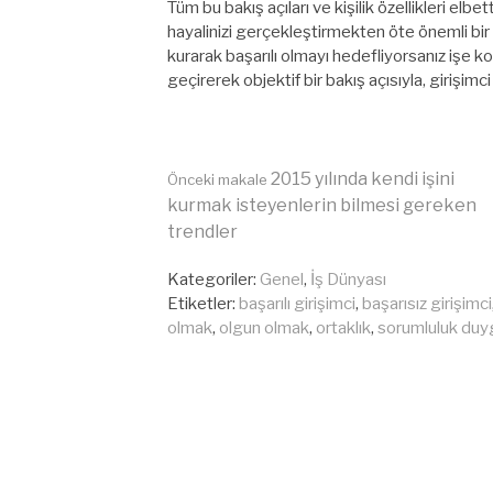
Tüm bu bakış açıları ve kişilik özellikleri elb
hayalinizi gerçekleştirmekten öte önemli bir
kurarak başarılı olmayı hedefliyorsanız işe 
geçirerek objektif bir bakış açısıyla, girişimc
2015 yılında kendi işini
Önceki makale
kurmak isteyenlerin bilmesi gereken
Okumaya
trendler
Kategoriler:
Genel
,
İş Dünyası
devam
Etiketler:
başarılı girişimci
,
başarısız girişimci
olmak
,
olgun olmak
,
ortaklık
,
sorumluluk duy
et