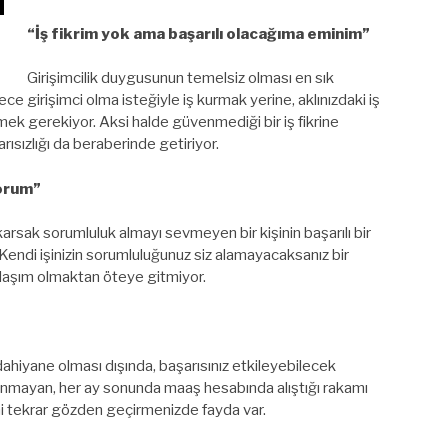
“İş fikrim yok ama başarılı olacağıma eminim”
Girişimcilik duygusunun temelsiz olması en sık
ce girişimci olma isteğiyle iş kurmak yerine, aklınızdaki iş
mek gerekiyor. Aksi halde güvenmediği bir iş fikrine
ısızlığı da beraberinde getiriyor.
orum”
karsak sorumluluk almayı sevmeyen bir kişinin başarılı bir
 Kendi işinizin sorumluluğunuz siz alamayacaksanız bir
klaşım olmaktan öteye gitmiyor.
zin dahiyane olması dışında, başarısınız etkileyebilecek
şlanmayan, her ay sonunda maaş hesabında alıştığı rakamı
ini tekrar gözden geçirmenizde fayda var.