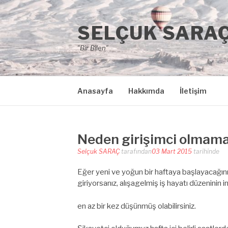
İçeriğe
atla
SELÇUK SARA
"Bir Bilen"
Anasayfa
Hakkımda
İletişim
Neden girişimci olmamal
Selçuk SARAÇ
tarafından
03 Mart 2015
tarihinde
Eğer yeni ve yoğun bir haftaya başlayacağ
giriyorsanız, alışagelmiş iş hayatı düzeninin
en az bir kez düşünmüş olabilirsiniz.