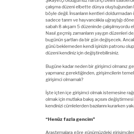
Şikayetçi olduğumuz hafta içi belirli saatlerd
çalışma düzeni elbette dünya oluştuğundan
böyle değil. İnsanların kentleri doldurmadan
sadece tarım ve hayvancılıkla uğraştığı dön
sabah 8 akşam 5 düzeninde çalışılmıyordu e
Nasıl geçmiş zamanların yaygın düzenleri de
bugünün şartları da bir gün değişecek. Ancak
günü beklemeden kendi işinizin patronu olu
düzeni kendiniz için değiştirebilirsiniz.
Bugüne kadar neden bir girişimci olmanız gere
yapmanız gerektiğinden, girişimcilerin temel 
girişimci olmamalı?
İşte içten içe girişimci olmak istemesine ra
olmak için mutlaka bakış açısını değiştirmesi
kendinizi cümlelerden bazılarını kurarken yak
“Henüz fazla gencim”
Araştırmalara göre günümüzdeki girişimcileri