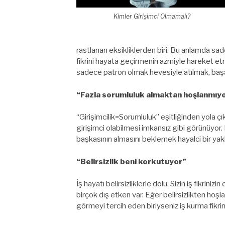
Kimler Girişimci Olmamalı?
rastlanan eksikliklerden biri. Bu anlamda sade
fikrini hayata geçirmenin azmiyle hareket et
sadece patron olmak hevesiyle atılmak, başar
“Fazla sorumluluk almaktan hoşlanmıy
“Girişimcilik=Sorumluluk” eşitliğinden yola çı
girişimci olabilmesi imkansız gibi görünüyor.
başkasının almasını beklemek hayalci bir ya
“Belirsizlik beni korkutuyor”
İş hayatı belirsizliklerle dolu. Sizin iş fikrini
birçok dış etken var. Eğer belirsizlikten ho
görmeyi tercih eden biriyseniz iş kurma fikr