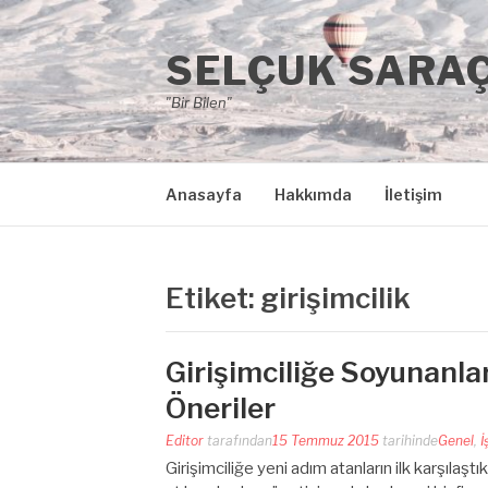
İçeriğe
atla
SELÇUK SARA
"Bir Bilen"
Anasayfa
Hakkımda
İletişim
Etiket:
girişimcilik
Girişimciliğe Soyunanla
Öneriler
Editor
tarafından
15 Temmuz 2015
tarihinde
Genel
,
İ
Girişimciliğe yeni adım atanların ilk karşılaştık