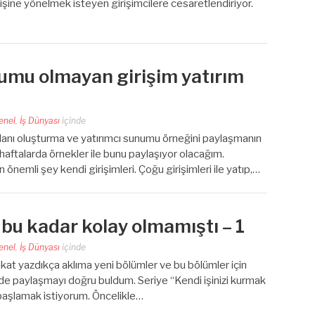
işine yönelmek isteyen girişimcilere cesaretlendiriyor.
unumu olmayan girişim yatırım
enel
,
İş Dünyası
içinde
planı oluşturma ve yatırımcı sunumu örneğini paylaşmanın
aftalarda örnekler ile bunu paylaşıyor olacağım.
 önemli şey kendi girişimleri. Çoğu girişimleri ile yatıp,…
 bu kadar kolay olmamıştı – 1
enel
,
İş Dünyası
içinde
akat yazdıkça aklıma yeni bölümler ve bu bölümler için
linde paylaşmayı doğru buldum. Seriye “Kendi işinizi kurmak
 başlamak istiyorum. Öncelikle…