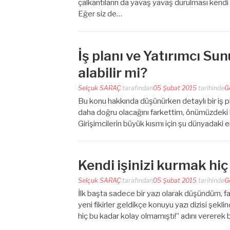
çalkantıların da yavaş yavaş durulması kendi 
Eğer siz de…
İş planı ve Yatırımcı S
alabilir mi?
Selçuk SARAÇ
tarafından
05 Şubat 2015
tarihinde
G
Bu konu hakkında düşünürken detaylı bir iş 
daha doğru olacağını farkettim, önümüzdeki h
Girişimcilerin büyük kısmı için şu dünyadaki en
Kendi işinizi kurmak hiç
Selçuk SARAÇ
tarafından
05 Şubat 2015
tarihinde
G
İlk başta sadece bir yazı olarak düşündüm, f
yeni fikirler geldikçe konuyu yazı dizisi şek
hiç bu kadar kolay olmamıştı!” adını vererek