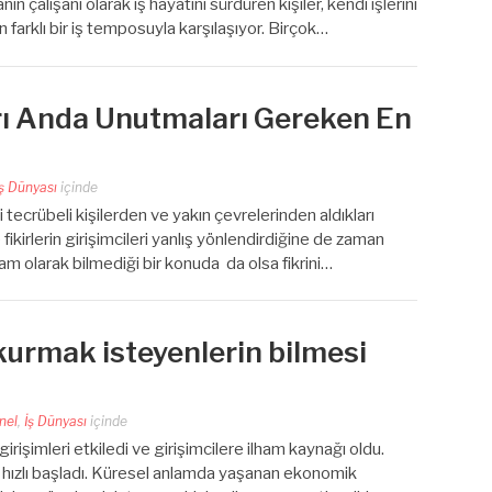
ın çalışanı olarak iş hayatını sürdüren kişiler, kendi işlerini
farklı bir iş temposuyla karşılaşıyor. Birçok…
arı Anda Unutmaları Gereken En
İş Dünyası
içinde
i tecrübeli kişilerden ve yakın çevrelerinden aldıkları
fikirlerin girişimcileri yanlış yönlendirdiğine de zaman
tam olarak bilmediği bir konuda da olsa fikrini…
 kurmak isteyenlerin bilmesi
nel
,
İş Dünyası
içinde
rişimleri etkiledi ve girişimcilere ilham kaynağı oldu.
ça hızlı başladı. Küresel anlamda yaşanan ekonomik