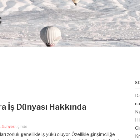
Ç
S
Da
na
ra İş Dünyası Hakkında
N
Hi
ş Dünyası
içinde
Gi
ları zorluk genellikle iş yükü oluyor. Özellikle girişimciliğe
Kr