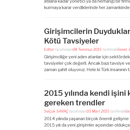
atılana kadar yönetici ya da herhangi bir firman
kurmaya karar verdiklerinde her zamankinden 
Girişimcilerin Duydukl
Kötü Tavsiyeler
Editor
tarafından
08 Temmuz 2015
tarihinde
Genel
,
Girişimciliğe yeni adım atanlar için sektördek
tavsiyeler çok değerli. Ancak bazı tavsiye ve 
zaman şahit oluyoruz. Hele ki Türk insanının 
2015 yılında kendi işini
gereken trendler
Selçuk SARAÇ
tarafından
03 Mart 2015
tarihinde
Ge
2014 yılında yaşanan birçok önemli gelişme gi
2015 yılı da yeni girişimler açısından olduk