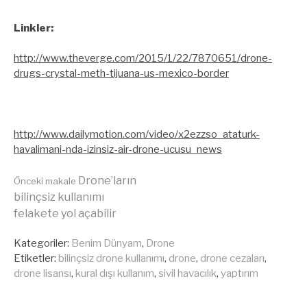
Linkler:
http://www.theverge.com/2015/1/22/7870651/drone-
drugs-crystal-meth-tijuana-us-mexico-border
http://www.dailymotion.com/video/x2ezzso_ataturk-
havalimani-nda-izinsiz-air-drone-ucusu_news
Drone’ların
Önceki makale
bilinçsiz kullanımı
Okumaya
felakete yol açabilir
Kategoriler:
Benim Dünyam
,
Drone
devam
Etiketler:
bilinçsiz drone kullanımı
,
drone
,
drone cezaları
,
drone lisansı
,
kural dışı kullanım
,
sivil havacılık
,
yaptırım