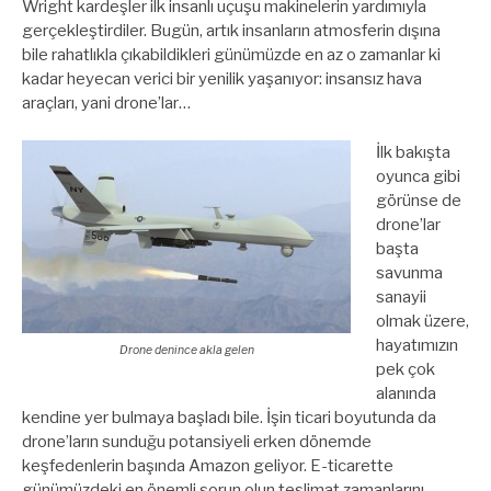
Wright kardeşler ilk insanlı uçuşu makinelerin yardımıyla
gerçekleştirdiler. Bugün, artık insanların atmosferin dışına
bile rahatlıkla çıkabildikleri günümüzde en az o zamanlar ki
kadar heyecan verici bir yenilik yaşanıyor: insansız hava
araçları, yani drone’lar…
İlk bakışta
oyunca gibi
görünse de
drone’lar
başta
savunma
sanayii
olmak üzere,
hayatımızın
Drone denince akla gelen
pek çok
alanında
kendine yer bulmaya başladı bile. İşin ticari boyutunda da
drone’ların sunduğu potansiyeli erken dönemde
keşfedenlerin başında Amazon geliyor. E-ticarette
günümüzdeki en önemli sorun olun teslimat zamanlarını