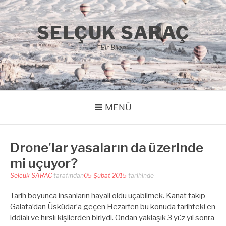
İçeriğe
atla
SELÇUK SARAÇ
"Bir Bilen"
MENÜ
Drone’lar yasaların da üzerinde
mi uçuyor?
Selçuk SARAÇ
tarafından
05 Şubat 2015
tarihinde
Tarih boyunca insanların hayali oldu uçabilmek. Kanat takıp
Galata’dan Üsküdar’a geçen Hezarfen bu konuda tarihteki en
iddialı ve hırslı kişilerden biriydi. Ondan yaklaşık 3 yüz yıl sonra