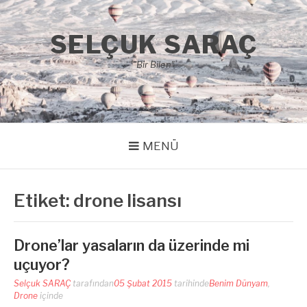
İçeriğe
atla
SELÇUK SARAÇ
"Bir Bilen"
MENÜ
Etiket:
drone lisansı
Drone’lar yasaların da üzerinde mi
uçuyor?
Selçuk SARAÇ
tarafından
05 Şubat 2015
tarihinde
Benim Dünyam
,
Drone
içinde