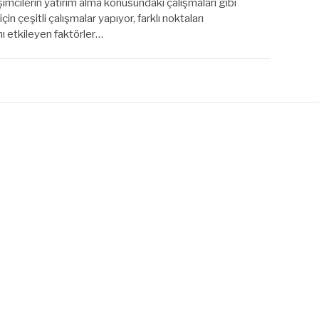
şimcilerin yatırım alma konusundaki çalışmaları gibi
çin çeşitli çalışmalar yapıyor, farklı noktaları
nı etkileyen faktörler…