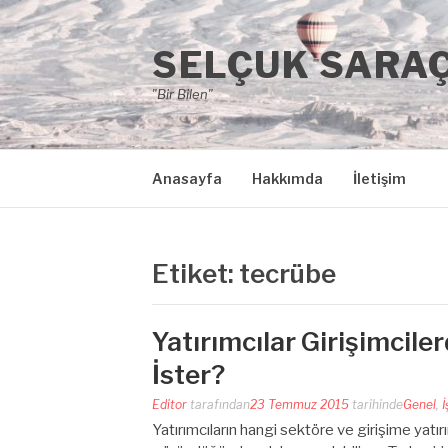
İçeriğe
atla
SELÇUK SARA
"Bir Bilen"
Anasayfa
Hakkımda
İletişim
Etiket:
tecrübe
Yatırımcılar Girişimcile
İster?
Editor
tarafından
23 Temmuz 2015
tarihinde
Genel
,
İ
Yatırımcıların hangi sektöre ve girişime yat