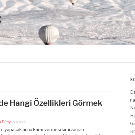
Ç
S
Da
na
rde Hangi Özellikleri Görmek
N
Hi
ş Dünyası
içinde
Gi
ırım yapacaklarına karar vermesi kimi zaman
Kr