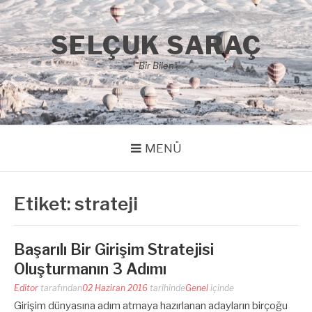
İçeriğe
atla
SELÇUK SARAÇ
"Bir Bilen"
MENÜ
Etiket:
strateji
Başarılı Bir Girişim Stratejisi
Oluşturmanın 3 Adımı
Editor
tarafından
02 Haziran 2016
tarihinde
Genel
içinde
Girişim dünyasına adım atmaya hazırlanan adayların birçoğu