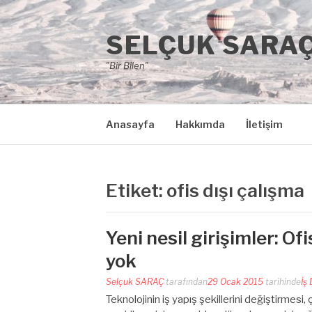
İçeriğe
atla
SELÇUK SARA
"Bir Bilen"
Anasayfa
Hakkımda
İletişim
Etiket:
ofis dışı çalışma
Yeni nesil girişimler: Of
yok
Selçuk SARAÇ
tarafından
29 Ocak 2015
tarihinde
İş
Teknolojinin iş yapış şekillerini değiştirmesi