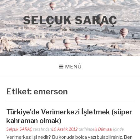
İçeriğe
atla
SELÇUK SARAÇ
"Bir Bilen"
MENÜ
Etiket:
emerson
Türkiye’de Verimerkezi İşletmek (süper
kahraman olmak)
Selçuk SARAÇ
tarafından
10 Aralık 2012
tarihinde
İş Dünyası
içinde
Verimerkezi işi nedir? Bu konuda bolca yazı bulabilirsiniz. Ben