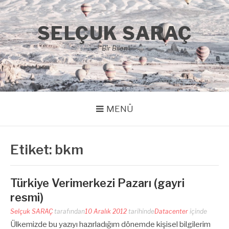
İçeriğe
atla
SELÇUK SARAÇ
"Bir Bilen"
MENÜ
Etiket:
bkm
Türkiye Verimerkezi Pazarı (gayri
resmi)
Selçuk SARAÇ
tarafından
10 Aralık 2012
tarihinde
Datacenter
içinde
Ülkemizde bu yazıyı hazırladığım dönemde kişisel bilgilerim