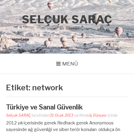
İçeriğe
atla
SELÇUK SARAÇ
"Bir Bilen"
MENÜ
Etiket:
network
Türkiye ve Sanal Güvenlik
Selçuk SARAÇ
tarafından
31 Ocak 2013
tarihinde
İş Dünyası
içinde
2012 yılı içerisinde gerek Redhack gerek Anonymous
sayesinde ağ güvenliği ve siber terör konuları oldukça ön