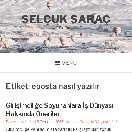
İçeriğe
atla
SELÇUK SARAÇ
"Bir Bilen"
MENÜ
Etiket:
eposta nasıl yazılır
Girişimciliğe Soyunanlara İş Dünyası
Hakkında Öneriler
Editor
tarafından
15 Temmuz 2015
tarihinde
Genel
,
İş Dünyası
içinde
Girişimciliğe yeni adım atanların ilk karşılaştıkları zorluk