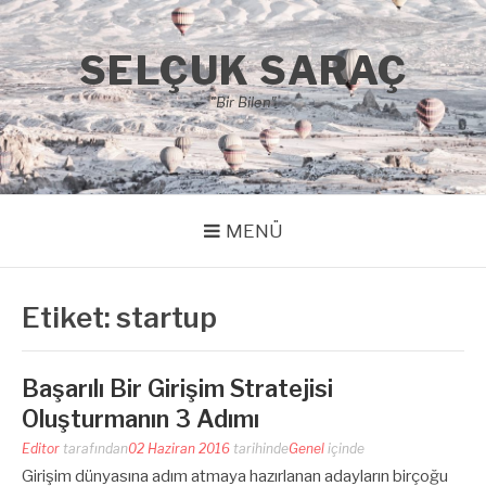
İçeriğe
atla
SELÇUK SARAÇ
"Bir Bilen"
MENÜ
Etiket:
startup
Başarılı Bir Girişim Stratejisi
Oluşturmanın 3 Adımı
Editor
tarafından
02 Haziran 2016
tarihinde
Genel
içinde
Girişim dünyasına adım atmaya hazırlanan adayların birçoğu